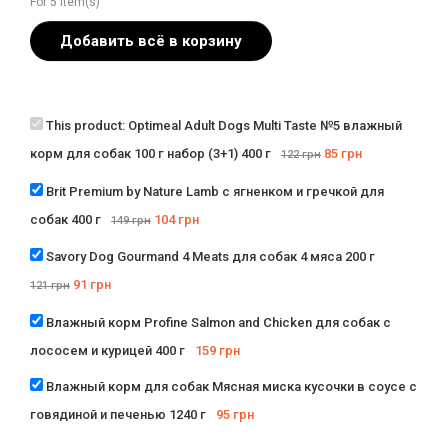
For 5 item(s)
Добавить всё в корзину
This product:
Optimeal Adult Dogs Multi Taste №5 влажный
корм для собак 100 г набор (3+1) 400 г
85
грн
122
грн
Brit Premium by Nature Lamb с ягненком и гречкой для
собак 400 г
104
грн
149
грн
Savory Dog Gourmand 4 Meats для собак 4 мяса 200 г
91
грн
121
грн
Влажный корм Profine Salmon and Chicken для собак с
лососем и курицей 400 г
159
грн
Влажный корм для собак Мясная миска кусочки в соусе с
говядиной и печенью 1240 г
95
грн