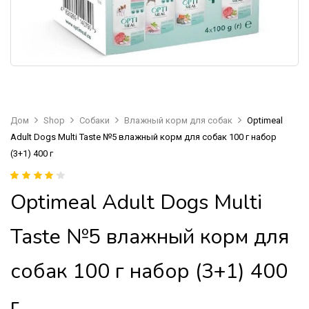
Дом
Shop
Собаки
Влажный корм для собак
Optimeal
Adult Dogs Multi Taste №5 влажный корм для собак 100 г набор
(3+1) 400 г
Рейтинг
1
Optimeal Adult Dogs Multi
4.00
из 5 на
основе
опроса
Taste №5 влажный корм для
пользователя
собак 100 г набор (3+1) 400
г