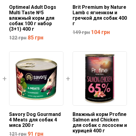
Optimeal Adult Dogs
Brit Premium by Nature
Multi Taste №5
Lamb с ягненком и
влажный корм для
гречкой для собак 400
собак 100 г набор
г
(3+1) 400 г
104
грн
149
грн
85
грн
122
грн
Savory Dog Gourmand
Влажный корм Profine
4 Meats для собак 4
Salmon and Chicken
мяса 200 г
для собак с лососем и
курицей 400 г
91
грн
121
грн