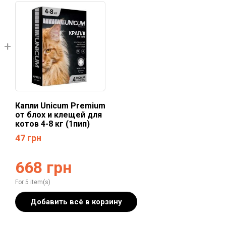
Капли Unicum Рremium
от блох и клещей для
котов 4-8 кг (1пип)
47
грн
668
грн
For 5 item(s)
Добавить всё в корзину