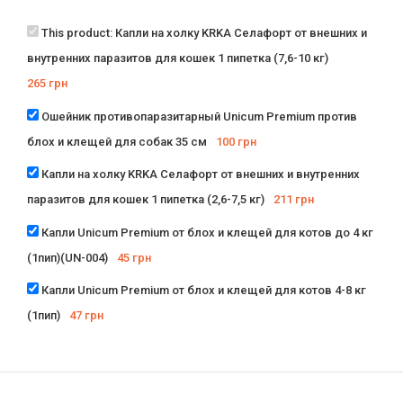
This product:
Капли на холку KRKA Селафорт от внешних и
внутренних паразитов для кошек 1 пипетка (7,6-10 кг)
265
грн
Ошейник противопаразитарный Unicum Premium против
блох и клещей для собак 35 см
100
грн
Капли на холку KRKA Селафорт от внешних и внутренних
паразитов для кошек 1 пипетка (2,6-7,5 кг)
211
грн
Капли Unicum Рremium от блох и клещей для котов до 4 кг
(1пип)(UN-004)
45
грн
Капли Unicum Рremium от блох и клещей для котов 4-8 кг
(1пип)
47
грн