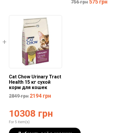
575
грн
756
грн
Cat Chow Urinary Tract
Health 15 кг сухой
корм для кошек
2194
грн
2849
грн
10308
грн
For 5 item(s)