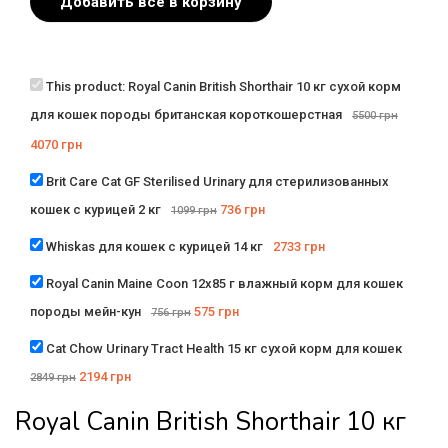
Добавить всё в корзину
This product:
Royal Canin British Shorthair 10 кг сухой корм
для кошек породы британская короткошерстная
5500
грн
4070
грн
Brit Care Cat GF Sterilised Urinary для стерилизованных
кошек с курицей 2 кг
736
грн
1099
грн
Whiskas для кошек с курицей 14 кг
2733
грн
Royal Canin Maine Coon 12х85 г влажный корм для кошек
породы мейн-кун
575
грн
756
грн
Cat Chow Urinary Tract Health 15 кг сухой корм для кошек
2194
грн
2849
грн
Royal Canin British Shorthair 10 кг