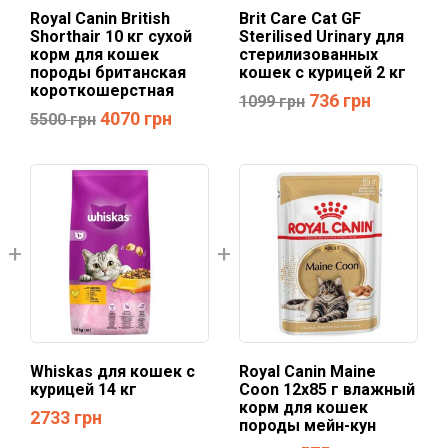
Royal Canin British
Brit Care Cat GF
Shorthair 10 кг сухой
Sterilised Urinary для
корм для кошек
стерилизованных
породы британская
кошек с курицей 2 кг
короткошерстная
736
грн
1099
грн
4070
грн
5500
грн
Whiskas для кошек с
Royal Canin Maine
курицей 14 кг
Coon 12х85 г влажный
корм для кошек
2733
грн
породы мейн-кун