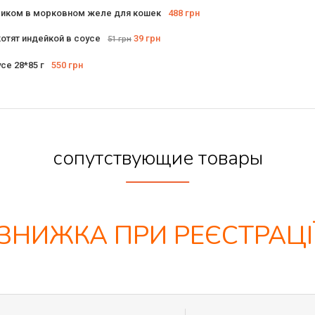
кроликом в морковном желе для кошек
488
грн
 котят индейкой в соусе
39
грн
51
грн
се 28*85 г
550
грн
сопутствующие товары
ЗНИЖКА ПРИ РЕЄСТРАЦІ