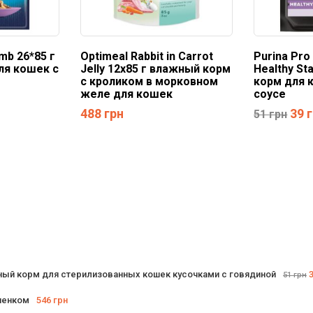
amb 26*85 г
Optimeal Rabbit in Carrot
Purina Pro 
ля кошек с
Jelly 12х85 г влажный корм
Healthy St
с кроликом в морковном
корм для 
желе для кошек
соусе
488
грн
39
51
грн
влажный корм для стерилизованных кошек кусочками с говядиной
51
грн
гненком
546
грн