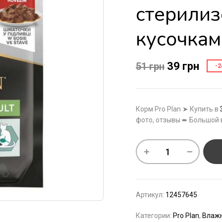
стерили
кусочкам
39
грн
51
грн
-2
Корм Pro Plan ➤ Купить в
фото, отзывы ➨ Большой 
Артикул:
12457645
Категории:
Pro Plan
,
Влаж