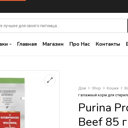
аки
Главная
Магазин
Про Нас
Контакты
Дом
Shop
Кошки
В
г влажный корм для стерил
Purina Pr
Beef 85 