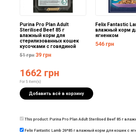
Purina Pro Plan Adult
Felix Fantastic L
Sterilised Beef 85 г
влажный корм д
влажный корм для
ягненком
стерилизованных кошек
546
грн
кусочками с говядиной
39
грн
51
грн
1662
грн
For 5 item(s)
Добавить всё в корзину
This product:
Purina Pro Plan Adult Sterilised Beef 85 г 
Felix Fantastic Lamb 26*85 г влажный корм для кошек с я