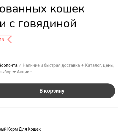
зованных кошек
и с говядиной
4%
Зоопочта
✓ Наличие и быстрая доставка ✈ Каталог, цены,
выбор ❤ Акции •
В корзину
ный Корм Для Кошек