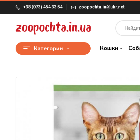
+38 (073) 454 33 54
zoopochta.in@ukr.net
Кошки
Соб
Категории