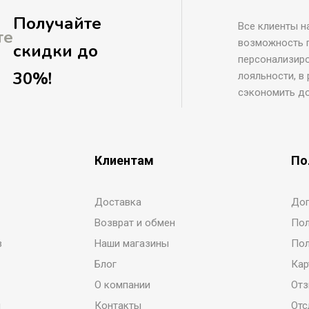
Получайте
Все клиенты н
те
возможность 
скидки до
персонализир
30%!
лояльности, в
сэкономить д
Клиентам
По
Доставка
Дог
Возврат и обмен
Пол
в
Наши магазины
Пол
Блог
Кар
О компании
От
й
Контакты
Отс