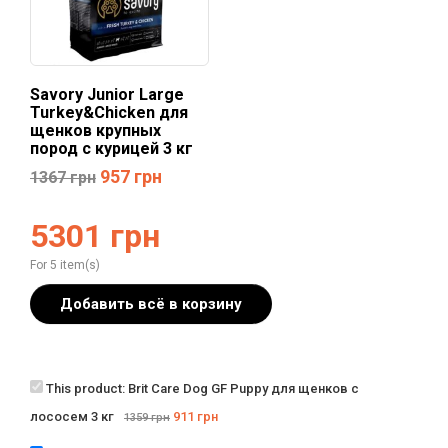
Savory Junior Large
Turkey&Chicken для
щенков крупных
пород с курицей 3 кг
957
грн
1367
грн
5301
грн
For 5 item(s)
Добавить всё в корзину
This product:
Brit Care Dog GF Puppy для щенков с
лососем 3 кг
911
грн
1359
грн