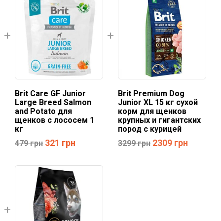
Brit Care GF Junior
Brit Premium Dog
Large Breed Salmon
Junior XL 15 кг сухой
and Potato для
корм для щенков
щенков с лососем 1
крупных и гигантских
кг
пород c курицей
321
грн
2309
грн
479
грн
3299
грн