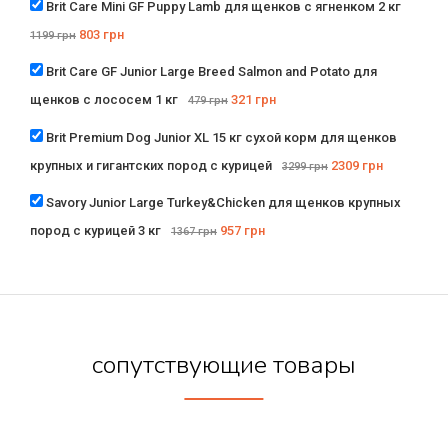
Brit Care Mini GF Puppy Lamb для щенков с ягненком 2 кг
803
грн
1199
грн
Brit Care GF Junior Large Breed Salmon and Potato для
щенков с лососем 1 кг
321
грн
479
грн
Brit Premium Dog Junior XL 15 кг сухой корм для щенков
крупных и гигантских пород c курицей
2309
грн
3299
грн
Savory Junior Large Turkey&Chicken для щенков крупных
пород с курицей 3 кг
957
грн
1367
грн
сопутствующие товары