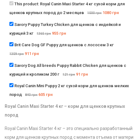
This product:
Royal Canin Maxi Starter 4 кг сухой корм для
щенков крупных пород до 2 месяцев
1080
грн
1500
грн
Savory Puppy Turkey Chicken для щенков с индейкой и
курицей 3 кг
955
грн
1365
грн
Brit Care Dog GF Puppy для щенков с лососем 3 кг
911
грн
1359
грн
Savory Dog All breeds Puppy Rabbit Chicken для щенков с
курицей и кроликом 200 г
91
грн
121
грн
Royal Canin Mini Puppy 2 кг сухой корм для щенков мелких
пород
605
грн
840
грн
Royal Canin Maxi Starter 4 кг – корм для щенков крупных
пород
Royal Canin Maxi Starter 4 кг – это специально разработанный
корм для щенков крупных пород с момента отъема от матери