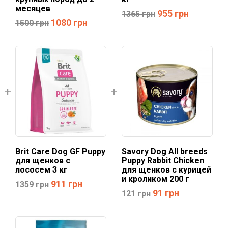
месяцев
955
грн
1365
грн
1080
грн
1500
грн
Brit Care Dog GF Puppy
Savory Dog All breeds
для щенков с
Puppy Rabbit Chicken
лососем 3 кг
для щенков с курицей
и кроликом 200 г
911
грн
1359
грн
91
грн
121
грн