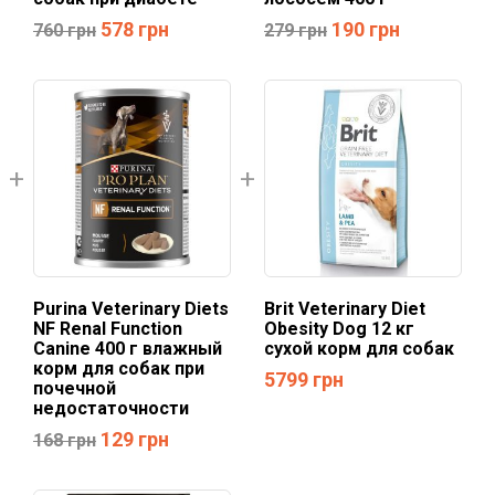
578
грн
190
грн
760
грн
279
грн
Purina Veterinary Diets
Brit Veterinary Diet
NF Renal Function
Obesity Dog 12 кг
Canine 400 г влажный
сухой корм для собак
корм для собак при
5799
грн
почечной
недостаточности
129
грн
168
грн