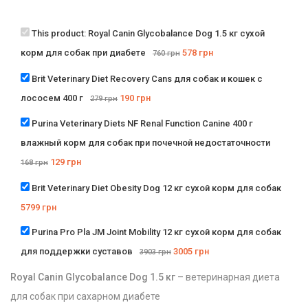
This product:
Royal Canin Glycobalance Dog 1.5 кг сухой
корм для собак при диабете
578
грн
760
грн
Brit Veterinary Diet Recovery Cans для собак и кошек с
лососем 400 г
190
грн
279
грн
Purina Veterinary Diets NF Renal Function Canine 400 г
влажный корм для собак при почечной недостаточности
129
грн
168
грн
Brit Veterinary Diet Obesity Dog 12 кг сухой корм для собак
5799
грн
Purina Pro Pla JM Joint Mobility 12 кг сухой корм для собак
для поддержки суставов
3005
грн
3903
грн
Royal Canin Glycobalance Dog 1.5 кг
– ветеринарная диета
для собак при сахарном диабете