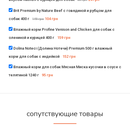
Brit Premium by Nature Beef с говядиной и рубцом для
собак 400 г
104
грн
149
грн
Влажный корм Profine Venison and Chicken для собак с
олениной и курицей 400 г
159
грн
Dolina Noteci (Долина Нотечи) Premium 500 г влажный
корм для собак с индейкой
152
грн
Влажный корм для собак Мясная Миска кусочки в соусе с
телятиной 1240 г
95
грн
сопутствующие товары