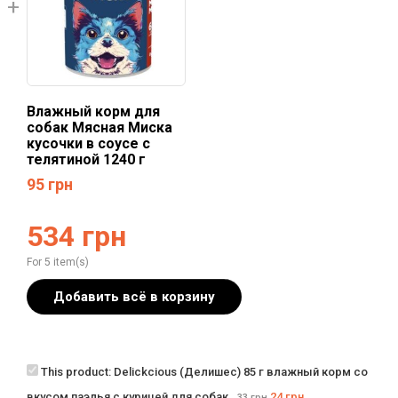
Влажный корм для
собак Мясная Миска
кусочки в соусе с
телятиной 1240 г
95
грн
534
грн
For 5 item(s)
Добавить всё в корзину
This product:
Delickcious (Делишес) 85 г влажный корм со
вкусом паэлья с курицей для собак
24
грн
33
грн