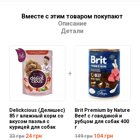
Вместе с этим товаром покупают
Описание
Детали
Delickcious (Делишес)
Brit Premium by Nature
85 г влажный корм со
Beef с говядиной и
вкусом паэлья с
рубцом для собак 400
курицей для собак
г
24
грн
104
грн
33
грн
149
грн